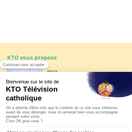
KTO vous propose
Article
Les reportages d'été 2026 de KTO
Article
La visite pastorale du pape Léon
XIV à Assise à suivre sur KTO le
jeudi 6 août
Article