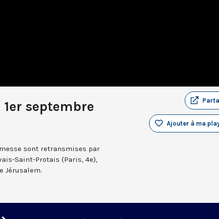
Part
 1er septembre
Ajouter à ma play
a messe sont retransmises par
ais-Saint-Protais (Paris, 4e),
e Jérusalem.