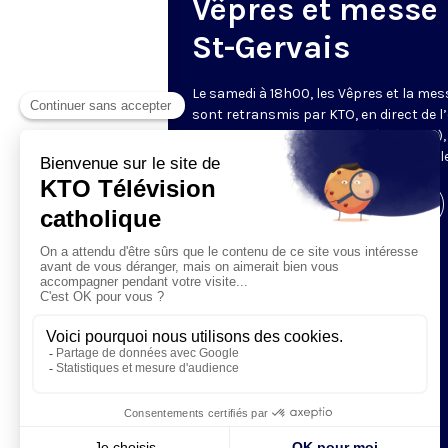
Vêpres et messe
St-Gervais
Le samedi à 18h00, les Vêpres et la mes
sont retransmis par KTO, en direct de l’
Saint-Gervais-Saint-Protais (Paris, IVe),
les Fraternités Monastiques de Jérusal
Visiter la page de l'émission