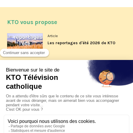
KTO vous propose
Article
Les reportages d'été 2026 de KTO
Article
La visite pastorale du pape Léon
XIV à Assise à suivre sur KTO le
jeudi 6 août
Article
Le pape en Uruguay, Argentine et
Pérou du 6 au 17 novembre 2026
© KTO 2026 —
Contact
—
Mentions légales