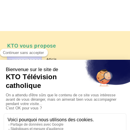
KTO vous propose
Article
Les reportages d'été 2026 de KTO
Article
La visite pastorale du pape Léon
XIV à Assise à suivre sur KTO le
jeudi 6 août
Article
Le pape en Uruguay, Argentine et
Pérou du 6 au 17 novembre 2026