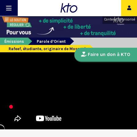
Contenu sponsorisé
Émissions
Parole d’Orient
Rafeef, étudiante, originaire de Mossoul
Faire un don à KTO