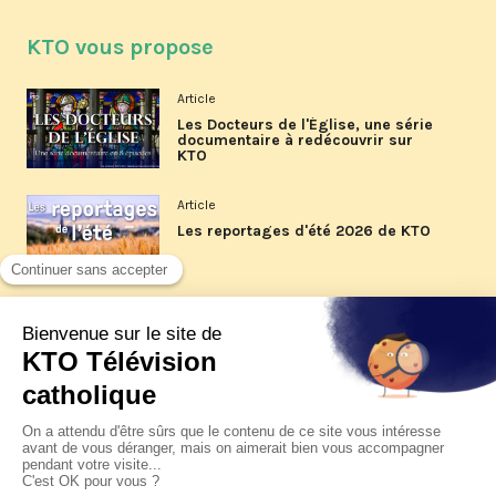
KTO vous propose
Article
Les Docteurs de l'Église, une série
documentaire à redécouvrir sur
KTO
Article
Les reportages d'été 2026 de KTO
Article
La visite pastorale du pape Léon
XIV à Assise à suivre sur KTO le
jeudi 6 août
Article
Le pape en Uruguay, Argentine et
Pérou du 6 au 17 novembre 2026