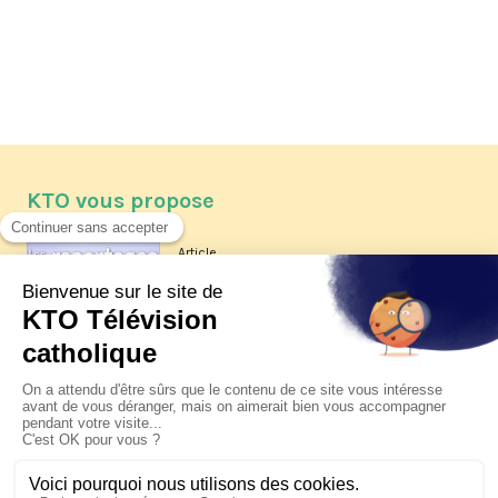
KTO vous propose
Article
Les reportages d'été 2026 de KTO
Article
La visite pastorale du pape Léon
XIV à Assise à suivre sur KTO le
jeudi 6 août
Article
Le pape en Uruguay, Argentine et