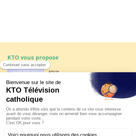
KTO vous propose
Article
Les reportages d'été 2026 de KTO
Article
La visite pastorale du pape Léon
XIV à Assise à suivre sur KTO le
jeudi 6 août
Article
Le pape en Uruguay, Argentine et