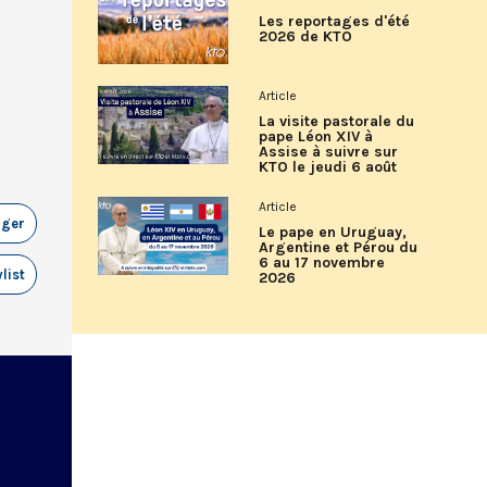
Les reportages d'été
2026 de KTO
Article
La visite pastorale du
pape Léon XIV à
Assise à suivre sur
KTO le jeudi 6 août
Article
ager
Le pape en Uruguay,
Argentine et Pérou du
6 au 17 novembre
list
2026