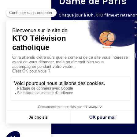
Dame de Paris
Chaque jour à 18h, KTO filme et retrans
messe depuis Notre-Dame de Paris rouv
Les textes des Vêpres et de la messe so
presque toujours ceux qu’indiquent le s
www.aelf.org
.
Visiter la page de l'émission