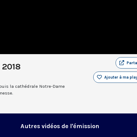
Part
t 2018
Ajouter à ma play
epuis la cathédrale Notre-Dame
 messe.
Autres vidéos de l'émission