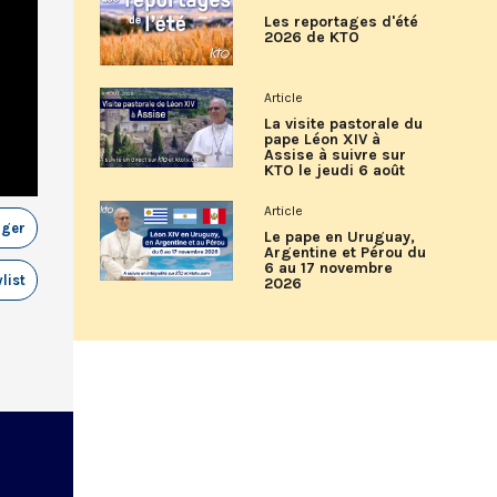
Les reportages d'été
2026 de KTO
Article
La visite pastorale du
pape Léon XIV à
Assise à suivre sur
KTO le jeudi 6 août
Article
ager
Le pape en Uruguay,
Argentine et Pérou du
6 au 17 novembre
list
2026