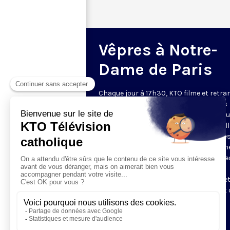
Vêpres à Notre-
Dame de Paris
Chaque jour à 17h30, KTO filme et retr
les Vêpres depuis Notre-Dame de Paris
rouverte. Les Vêpres font partie des He
de l’Office divin, c’est la prière solennel
soir. L’office de Vêpres comprend, aprè
l’introduction, une hymne, deux Psaum
Cantique du Nouveau Testament, une le
brève, le chant d’actions de grâces du
Magnificat, les prières d’intercession e
brève oraison. Les textes des Vêpres et 
messe sont presque toujours ceux
qu’indiquent le site
www.aelf.org
.