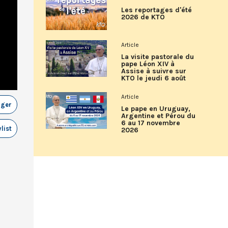
Les reportages d'été
2026 de KTO
Article
La visite pastorale du
pape Léon XIV à
Assise à suivre sur
KTO le jeudi 6 août
Article
ager
Le pape en Uruguay,
Argentine et Pérou du
6 au 17 novembre
list
2026