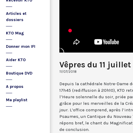
Recevoir KTO
Articles et
dossiers
KTO Mag
Donner mon IFI
Aider KTO
Vêpres du 11 juillet
11/07/2018
Boutique DVD
Depuis la cathédrale Notre-Dame de
A propos
17h45 (rediffusion à 20h10), KTO ret
l’Heure solennelle du soir, priée pa
Ma playlist
grâce pour les merveilles de la Cré
jour. L’office comprend, après l’in
Psaumes, un Cantique du Nouveau T
répons bref, le chant du Magnificat,
de conclusion.