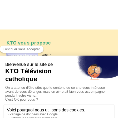
KTO vous propose
Article
Les reportages d'été 2026 de KTO
Article
La visite pastorale du pape Léon
XIV à Assise à suivre sur KTO le
jeudi 6 août
Article
Le pape en Uruguay, Argentine et
Pérou du 6 au 17 novembre 2026