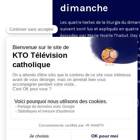
dimanche
Les quatre textes de la liturgie du dima
suivant sont lus et expliqués en quatre
épisodes par Marie-Noëlle Thabut. Des
simples et lumineux pour aller au cœur 
Révélation biblique, entrer dans ce que 
Luc appelle « l’intelligence des Écritures
Chaque jour, vivez avec la Parole de Dieu
Lundi, la première lecture ; mardi, le ps
mercredi, la deuxième lecture ; jeudi,
l’Évangile ; vendredi, les quatre épisodes
suite.
Visiter la page de l'émission