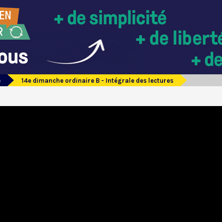
e
14e dimanche ordinaire B - Intégrale des lectures