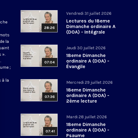
Vendredi 31 juillet 2026
Lectures du 18eme
nche
Dimanche ordinaire A
28:26
(DOA) - Intégrale
 mots
de la
saint
Jeudi 30 juillet 2026
 ».
18eme Dimanche
ordinaire A (DOA) -
.
07:04
Évangile
aume ;
 à la
Mercredi 29 juillet 2026
18eme Dimanche
ordinaire A (DOA) -
07:36
2ème lecture
Mardi 28 juillet 2026
18eme Dimanche
ordinaire A (DOA) -
07:41
Psaume