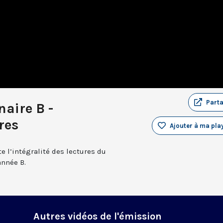
Part
aire B -
res
Ajouter à ma play
e l’intégralité des lectures du
année B.
Autres vidéos de l'émission