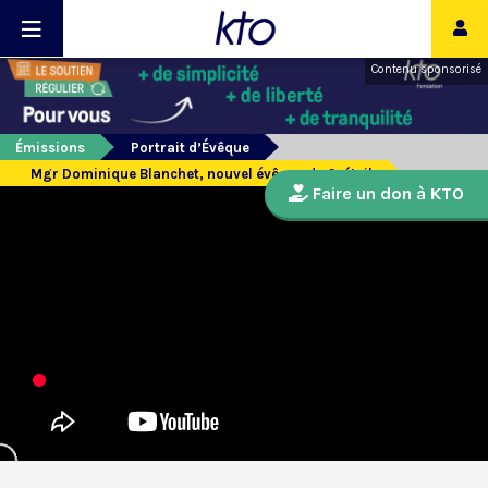
Contenu sponsorisé
Émissions
Portrait d’Évêque
Mgr Dominique Blanchet, nouvel évêque de Créteil
Faire un don à KTO