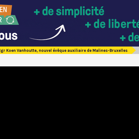
gr Koen Vanhoutte, nouvel évêque auxiliaire de Malines-Bruxelles