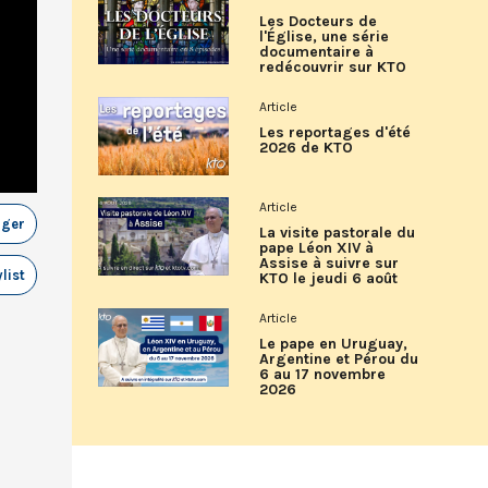
Les Docteurs de
l'Église, une série
documentaire à
redécouvrir sur KTO
Article
Les reportages d'été
2026 de KTO
Article
ager
La visite pastorale du
pape Léon XIV à
Assise à suivre sur
list
KTO le jeudi 6 août
Article
Le pape en Uruguay,
Argentine et Pérou du
6 au 17 novembre
2026