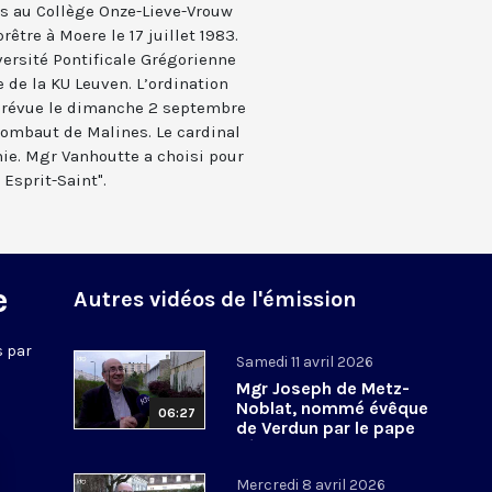
res au Collège Onze-Lieve-Vrouw
rêtre à Moere le 17 juillet 1983.
iversité Pontificale Grégorienne
 de la KU Leuven. L’ordination
prévue le dimanche 2 septembre
Rombaut de Malines. Le cardinal
nie. Mgr Vanhoutte a choisi pour
 Esprit-Saint".
e
Autres vidéos de l'émission
s par
Samedi 11 avril 2026
Mgr Joseph de Metz-
Noblat, nommé évêque
06:27
de Verdun par le pape
Léon XIV
Mercredi 8 avril 2026