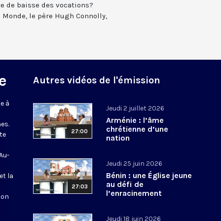
e de baisse des vocations?
u Monde, le père Hugh Connolly,
e
Autres vidéos de l'émission
e à
Jeudi 2 juillet 2026
Arménie : l’âme
es.
chrétienne d’une
27:00
te
nation
 Au-
Jeudi 25 juin 2026
Bénin : une Église jeune
et la
au défi de
27:03
l’enracinement
ion
Jeudi 18 juin 2026