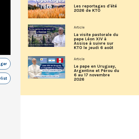
Les reportages d'été
2026 de KTO
Article
La visite pastorale du
pape Léon XIV à
Assise à suivre sur
KTO le jeudi 6 août
Article
ager
Le pape en Uruguay,
Argentine et Pérou du
6 au 17 novembre
list
2026