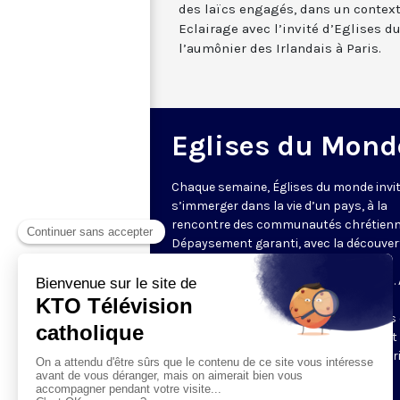
des laïcs engagés, dans un context
Eclairage avec l’invité d’Eglises d
l’aumônier des Irlandais à Paris.
Eglises du Mond
Chaque semaine, Églises du monde invit
s’immerger dans la vie d’un pays, à la
rencontre des communautés chrétienn
Dépaysement garanti, avec la découver
des spécificités et du rayonnement de
l’Église catholique ou de ses difficultés.
delà de l’actualité, il s’agit aussi de
comprendre les grands enjeux du pays 
contribution que les chrétiens peuvent
apporter à la société. Présenté par Mar
Fontenille chaque jeudi à 21h45.