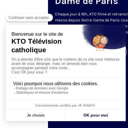
Dame de Paris
Chaque jour à 18h, KTO filme et retrans
messe depuis Notre-Dame de Paris rouv
Les textes des Vêpres et de la messe so
presque toujours ceux qu’indiquent le s
www.aelf.org
.
Visiter la page de l'émission