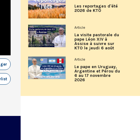
Les reportages d'été
2026 de KTO
Article
La visite pastorale du
pape Léon XIV à
Assise à suivre sur
KTO le jeudi 6 août
Article
ager
Le pape en Uruguay,
Argentine et Pérou du
6 au 17 novembre
list
2026