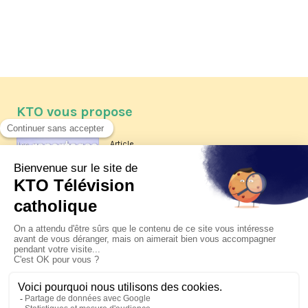
KTO vous propose
Article
Les reportages d'été 2026 de KTO
Article
La visite pastorale du pape Léon
XIV à Assise à suivre sur KTO le
jeudi 6 août
Article
Le pape en Uruguay, Argentine et
Pérou du 6 au 17 novembre 2026