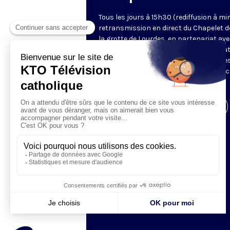
Tous les jours à 15h30 (rediffusion à min
retransmission en direct du Chapelet d
la grotte de Lourdes, en partenariat ave
Sanctuaires. Chaque jour, l'une des qua
méditations des mystères du Rosaire e
proposée en communion de prière avec
pèlerins à Lourdes.
Visiter la page de l'émission