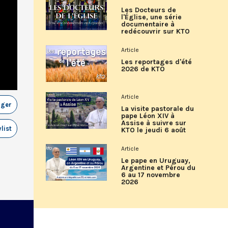
Les Docteurs de
l'Église, une série
documentaire à
redécouvrir sur KTO
Article
Les reportages d'été
2026 de KTO
Article
ager
La visite pastorale du
pape Léon XIV à
Assise à suivre sur
list
KTO le jeudi 6 août
Article
Le pape en Uruguay,
Argentine et Pérou du
6 au 17 novembre
2026