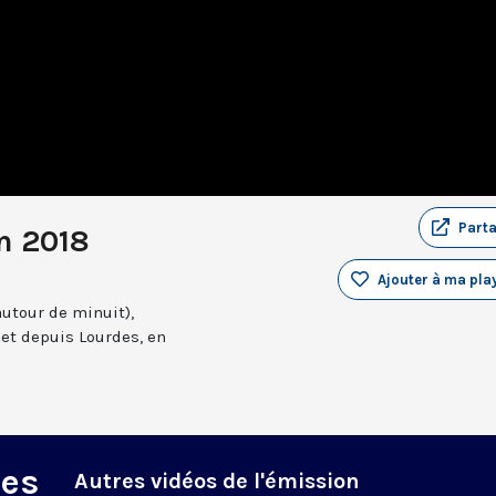
Part
n 2018
Ajouter à ma play
autour de minuit),
et depuis Lourdes, en
des
Autres vidéos de l'émission