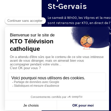
St-Gervais
Le samedi à 18h00, les Vêpres et la mes
sont retransmis par KTO, en direct de l’
Saint-Gervais-Saint-Protais (Paris, IVe),
les Fraternités Monastiques de Jérusal
Visiter la page de l'émission