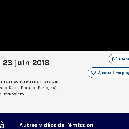
Part
 23 juin 2018
Ajouter à ma play
a messe sont retransmises par
ais-Saint-Protais (Paris, 4e),
e Jérusalem.
 à
Autres vidéos de l'émission