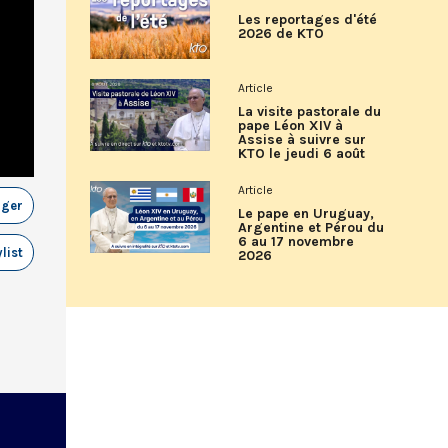
Les reportages d'été
2026 de KTO
Article
La visite pastorale du
pape Léon XIV à
Assise à suivre sur
KTO le jeudi 6 août
Article
ager
Le pape en Uruguay,
Argentine et Pérou du
6 au 17 novembre
list
2026