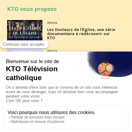
KTO vous propose
Article
Les Docteurs de l'Église, une série
documentaire à redécouvrir sur
KTO
Article
Les reportages d'été 2026 de KTO
Article
La visite pastorale du pape Léon
XIV à Assise à suivre sur KTO le
jeudi 6 août
Article
Le pape en Uruguay, Argentine et
Pérou du 6 au 17 novembre 2026