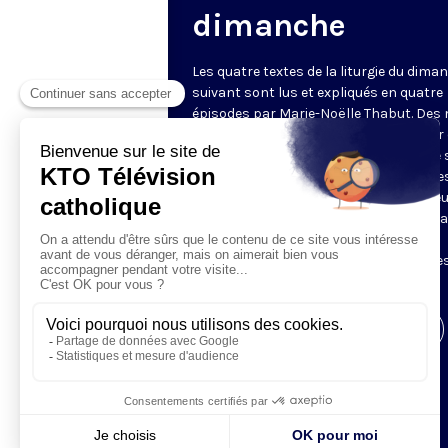
dimanche
Les quatre textes de la liturgie du dima
suivant sont lus et expliqués en quatre
épisodes par Marie-Noëlle Thabut. Des
simples et lumineux pour aller au cœur 
Révélation biblique, entrer dans ce que 
Luc appelle « l’intelligence des Écritures
Chaque jour, vivez avec la Parole de Dieu
Lundi, la première lecture ; mardi, le ps
mercredi, la deuxième lecture ; jeudi,
l’Évangile ; vendredi, les quatre épisodes
suite.
Visiter la page de l'émission