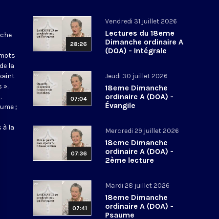
Vendredi 31 juillet 2026
Lectures du 18eme
nche
Dimanche ordinaire A
28:26
(DOA) - Intégrale
 mots
de la
saint
Jeudi 30 juillet 2026
 ».
18eme Dimanche
ordinaire A (DOA) -
.
07:04
Évangile
aume ;
 à la
Mercredi 29 juillet 2026
18eme Dimanche
ordinaire A (DOA) -
07:36
2ème lecture
Mardi 28 juillet 2026
18eme Dimanche
ordinaire A (DOA) -
07:41
Psaume