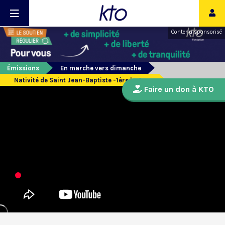
Contenu sponsorisé
Émissions
En marche vers dimanche
Nativité de Saint Jean-Baptiste -1ère lecture
Faire un don à KTO