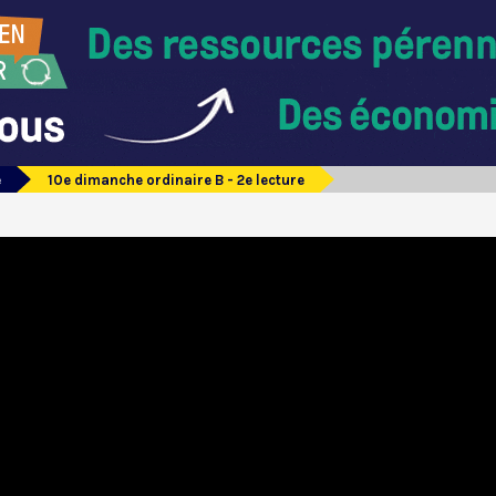
e
10e dimanche ordinaire B - 2e lecture