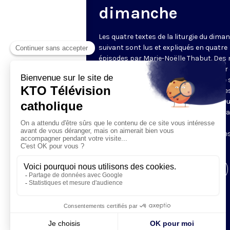
dimanche
Les quatre textes de la liturgie du dima
suivant sont lus et expliqués en quatre
épisodes par Marie-Noëlle Thabut. Des
simples et lumineux pour aller au cœur 
Révélation biblique, entrer dans ce que 
Luc appelle « l’intelligence des Écritures
Chaque jour, vivez avec la Parole de Dieu
Lundi, la première lecture ; mardi, le ps
mercredi, la deuxième lecture ; jeudi,
l’Évangile ; vendredi, les quatre épisodes
suite.
Visiter la page de l'émission