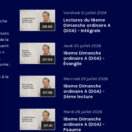
Vendredi 31 juillet 2026
Lectures du 18eme
nche
Dimanche ordinaire A
28:26
(DOA) - Intégrale
 mots
de la
saint
Jeudi 30 juillet 2026
 ».
18eme Dimanche
ordinaire A (DOA) -
.
07:04
Évangile
aume ;
 à la
Mercredi 29 juillet 2026
18eme Dimanche
ordinaire A (DOA) -
07:36
2ème lecture
Mardi 28 juillet 2026
18eme Dimanche
ordinaire A (DOA) -
07:41
Psaume