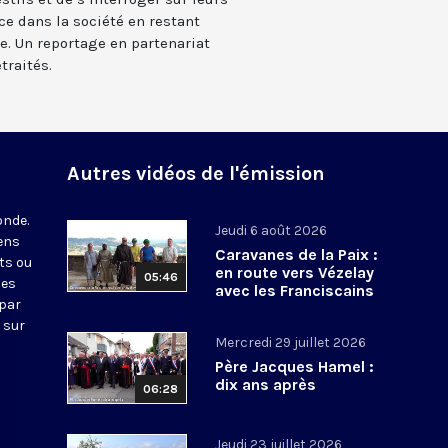
e dans la société en restant
. Un reportage en partenariat
traités.
Autres vidéos de l'émission
onde.
Jeudi 6 août 2026
iens
Caravanes de la Paix :
ts ou
en route vers Vézelay
05:46
nes
avec les Franciscains
 par
 sur
Mercredi 29 juillet 2026
Père Jacques Hamel :
dix ans après
06:28
Jeudi 23 juillet 2026