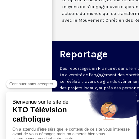
moyens de s’engager avec espéranc
acteurs du monde qui se transforme
avec le Mouvement Chrétien des Re
Reportage
Des reportages en France et dans le m
La diversité de l’engagement des chrét
se révèle à travers de grands évènemen
des projets locaux, auprès des person
fragiles, au service du Bien commun ou
l’évangélisation. Un regard d’espérance
le monde.
Visiter la page de l'émission