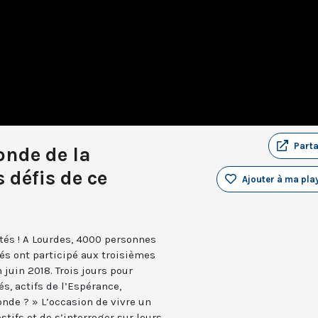
Part
onde de la
s défis de ce
Ajouter à ma play
ités ! A Lourdes, 4000 personnes
és ont participé aux troisièmes
 juin 2018. Trois jours pour
s, actifs de l’Espérance,
nde ? » L’occasion de vivre un
tifs et de s’interroger sur leurs