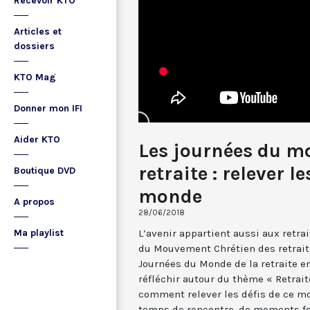
Recevoir KTO
Articles et
dossiers
KTO Mag
Donner mon IFI
Aider KTO
Les journées du m
retraite : relever le
Boutique DVD
monde
A propos
28/06/2018
L’avenir appartient aussi aux retra
Ma playlist
du Mouvement Chrétien des retrait
Journées du Monde de la retraite en
réfléchir autour du thème « Retraité
comment relever les défis de ce mo
temps de rencontre, de moments fes