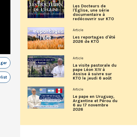
Les Docteurs de
l'Église, une série
documentaire à
redécouvrir sur KTO
Article
Les reportages d'été
2026 de KTO
Article
ager
La visite pastorale du
pape Léon XIV à
Assise à suivre sur
list
KTO le jeudi 6 août
Article
Le pape en Uruguay,
Argentine et Pérou du
6 au 17 novembre
2026