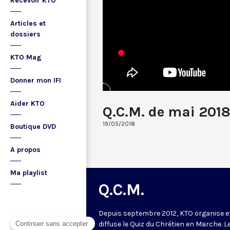
Recevoir KTO
Articles et
dossiers
KTO Mag
Donner mon IFI
Aider KTO
Q.C.M. de mai 2018
19/05/2018
Boutique DVD
A propos
Ma playlist
Q.C.M.
Depuis septembre 2012, KTO organise e
diffuse le Quiz du Chrétien en Marche. L