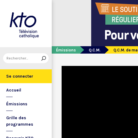
Émissions
Q.C.M.
Q.C.M. de ma
Se connecter
Accueil
Émissions
Grille des
programmes