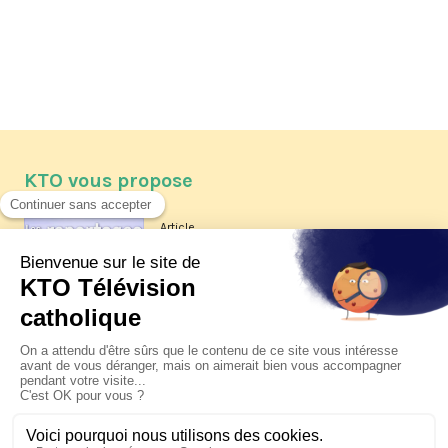
KTO vous propose
Article
Les reportages d'été 2026 de KTO
Article
La visite pastorale du pape Léon
XIV à Assise à suivre sur KTO le
jeudi 6 août
Article
Le pape en Uruguay, Argentine et