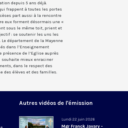
tion depuis 5 ans déjà.
ui frappent à toutes les portes
cèses part aussi à la rencontre
tre eux forment désormais une «
vent sous le même toit, prient et
ctif : se soutenir les uns les
e. Le département de la Mayenne
sés dans l’Enseignement
e présence de l’Eglise auprès
Il souhaite mieux enraciner
ments, dans le respect des
se des élèves et des familles.
Autres vidéos de l'émission
Lundi 22 juin 2026
Mgr Franck Javary -
se