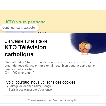
KTO vous propose
Article
Les reportages d'été 2026 de KTO
Article
La visite pastorale du pape Léon
XIV à Assise à suivre sur KTO le
jeudi 6 août
Article
Le pape en Uruguay, Argentine et
Pérou du 6 au 17 novembre 2026