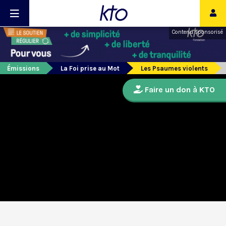
Contenu sponsorisé
Émissions
La Foi prise au Mot
Les Psaumes violents
Faire un don à KTO