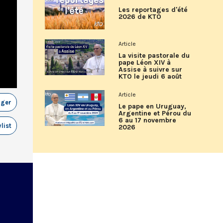
Les reportages d'été
2026 de KTO
Article
La visite pastorale du
pape Léon XIV à
Assise à suivre sur
KTO le jeudi 6 août
Article
ager
Le pape en Uruguay,
Argentine et Pérou du
6 au 17 novembre
list
2026