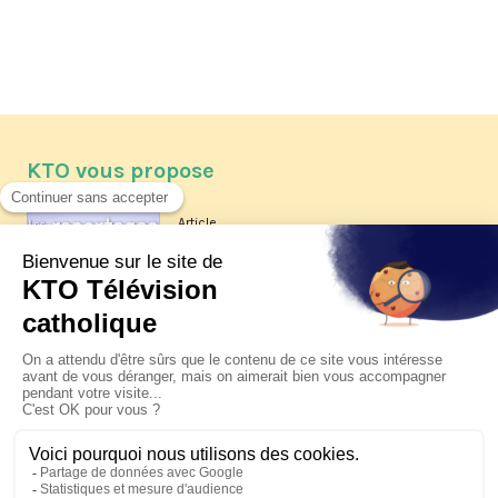
KTO vous propose
Article
Les reportages d'été 2026 de KTO
Article
La visite pastorale du pape Léon
XIV à Assise à suivre sur KTO le
jeudi 6 août
Article
Le pape en Uruguay, Argentine et
Pérou du 6 au 17 novembre 2026