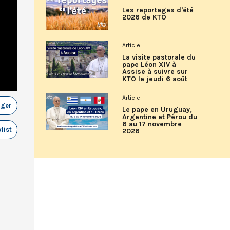
Les reportages d'été
2026 de KTO
Article
La visite pastorale du
pape Léon XIV à
Assise à suivre sur
KTO le jeudi 6 août
Article
ager
Le pape en Uruguay,
Argentine et Pérou du
6 au 17 novembre
list
2026