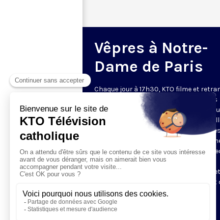
Vêpres à Notre-
Dame de Paris
Chaque jour à 17h30, KTO filme et retr
les Vêpres depuis Notre-Dame de Paris
rouverte. Les Vêpres font partie des He
de l’Office divin, c’est la prière solennel
soir. L’office de Vêpres comprend, aprè
l’introduction, une hymne, deux Psaum
Cantique du Nouveau Testament, une le
brève, le chant d’actions de grâces du
Magnificat, les prières d’intercession e
brève oraison. Les textes des Vêpres et 
messe sont presque toujours ceux
qu’indiquent le site
www.aelf.org
.