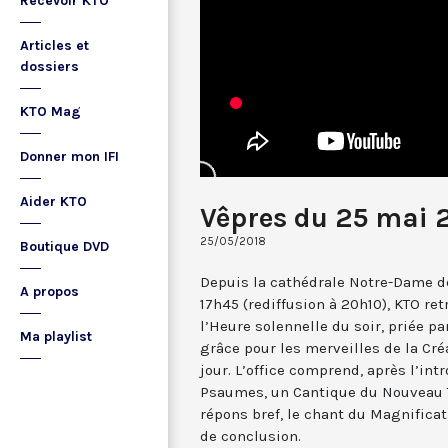
Recevoir KTO
Articles et
dossiers
KTO Mag
Donner mon IFI
Aider KTO
Vêpres du 25 mai 
25/05/2018
Boutique DVD
Depuis la cathédrale Notre-Dame de
A propos
17h45 (rediffusion à 20h10), KTO ret
l’Heure solennelle du soir, priée pa
Ma playlist
grâce pour les merveilles de la Cré
jour. L’office comprend, après l’in
Psaumes, un Cantique du Nouveau T
répons bref, le chant du Magnificat,
de conclusion.