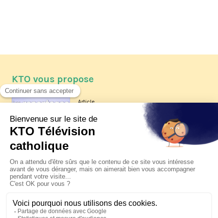
KTO vous propose
Article
Les reportages d'été 2026 de KTO
Article
La visite pastorale du pape Léon
XIV à Assise à suivre sur KTO le
jeudi 6 août
Article
Le pape en Uruguay, Argentine et
Pérou du 6 au 17 novembre 2026