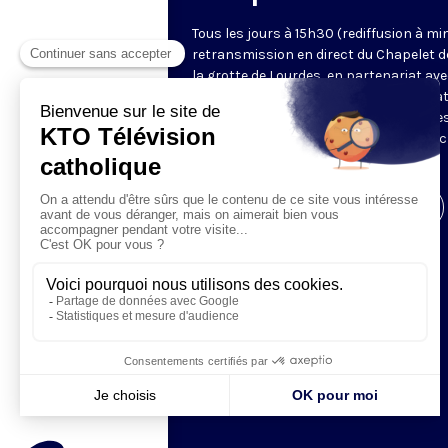
Tous les jours à 15h30 (rediffusion à min
retransmission en direct du Chapelet d
la grotte de Lourdes, en partenariat ave
Sanctuaires. Chaque jour, l'une des qua
méditations des mystères du Rosaire e
proposée en communion de prière avec
pèlerins à Lourdes.
Visiter la page de l'émission