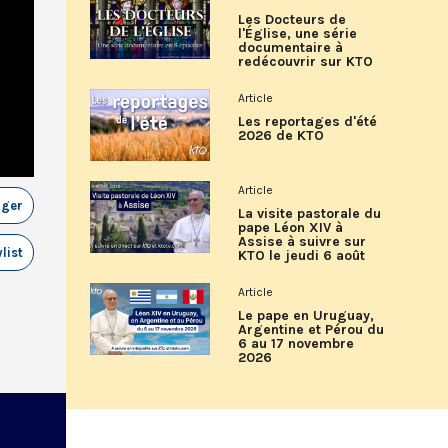
Les Docteurs de
l'Église, une série
documentaire à
redécouvrir sur KTO
Article
Les reportages d'été
2026 de KTO
Article
ager
La visite pastorale du
pape Léon XIV à
Assise à suivre sur
list
KTO le jeudi 6 août
Article
Le pape en Uruguay,
Argentine et Pérou du
6 au 17 novembre
2026