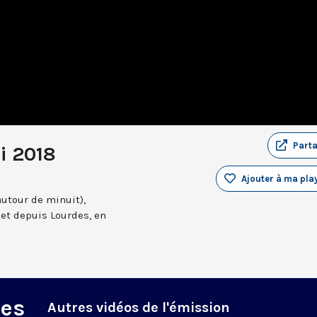
Part
i 2018
Ajouter à ma play
autour de minuit),
et depuis Lourdes, en
des
Autres vidéos de l'émission