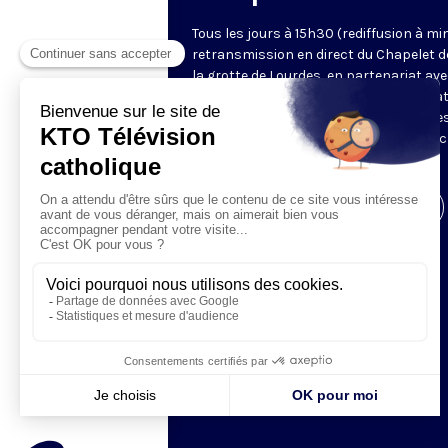
Tous les jours à 15h30 (rediffusion à min
retransmission en direct du Chapelet d
la grotte de Lourdes, en partenariat ave
Sanctuaires. Chaque jour, l'une des qua
méditations des mystères du Rosaire e
proposée en communion de prière avec
pèlerins à Lourdes.
Visiter la page de l'émission