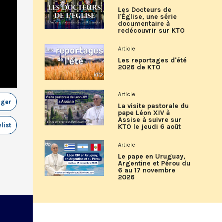
Les Docteurs de
l'Église, une série
documentaire à
redécouvrir sur KTO
Article
Les reportages d'été
2026 de KTO
Article
ager
La visite pastorale du
pape Léon XIV à
Assise à suivre sur
list
KTO le jeudi 6 août
Article
Le pape en Uruguay,
Argentine et Pérou du
6 au 17 novembre
2026