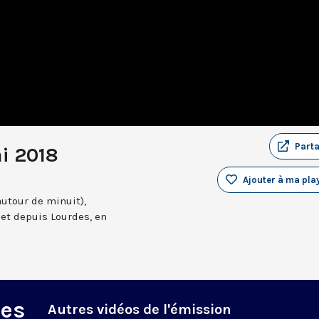
Part
i 2018
Ajouter à ma play
autour de minuit),
et depuis Lourdes, en
des
Autres vidéos de l'émission