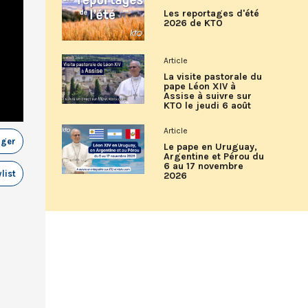
Les reportages d'été
2026 de KTO
Article
La visite pastorale du
pape Léon XIV à
Assise à suivre sur
KTO le jeudi 6 août
Article
ager
Le pape en Uruguay,
Argentine et Pérou du
6 au 17 novembre
list
2026