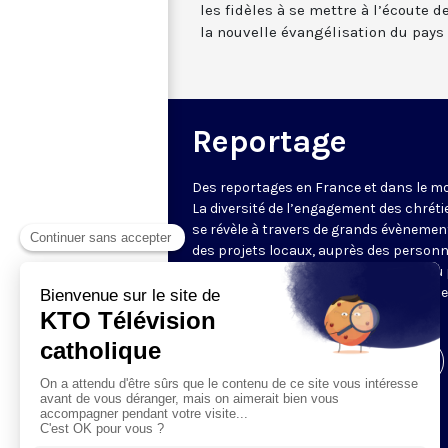
les fidèles à se mettre à l’écoute de
la nouvelle évangélisation du pays 
Reportage
Des reportages en France et dans le m
La diversité de l’engagement des chrét
se révèle à travers de grands évènemen
des projets locaux, auprès des person
fragiles, au service du Bien commun ou
l’évangélisation. Un regard d’espérance
le monde.
Visiter la page de l'émission