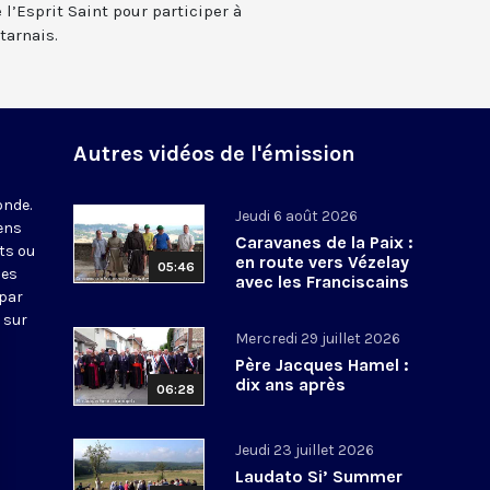
 l’Esprit Saint pour participer à
tarnais.
Autres vidéos de l'émission
onde.
Jeudi 6 août 2026
iens
Caravanes de la Paix :
ts ou
en route vers Vézelay
05:46
nes
avec les Franciscains
 par
 sur
Mercredi 29 juillet 2026
Père Jacques Hamel :
dix ans après
06:28
Jeudi 23 juillet 2026
Laudato Si’ Summer