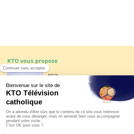
KTO vous propose
Article
Les reportages d'été 2026 de KTO
Article
La visite pastorale du pape Léon
XIV à Assise à suivre sur KTO le
jeudi 6 août
Article