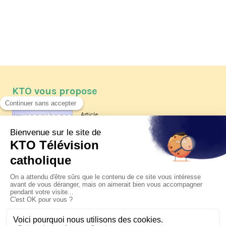
KTO vous propose
Article
Les reportages d'été 2026 de KTO
Article
La visite pastorale du pape Léon
XIV à Assise à suivre sur KTO le
jeudi 6 août
Article
Le pape en Uruguay, Argentine et