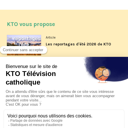
KTO vous propose
Article
Les reportages d'été 2026 de KTO
Article
La visite pastorale du pape Léon
XIV à Assise à suivre sur KTO le
jeudi 6 août
Article
Le pape en Uruguay, Argentine et
Pérou du 6 au 17 novembre 2026