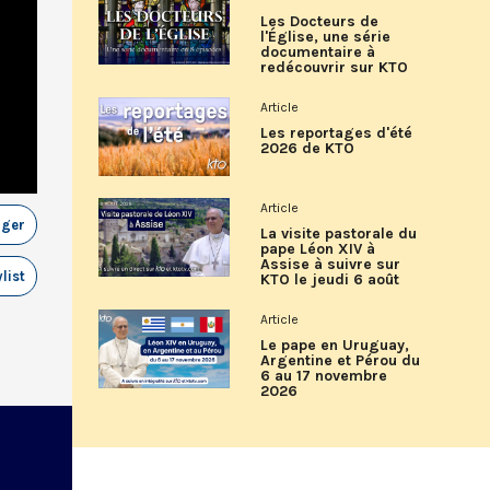
Les Docteurs de
l'Église, une série
documentaire à
redécouvrir sur KTO
Article
Les reportages d'été
2026 de KTO
Article
ager
La visite pastorale du
pape Léon XIV à
Assise à suivre sur
list
KTO le jeudi 6 août
Article
Le pape en Uruguay,
Argentine et Pérou du
6 au 17 novembre
2026