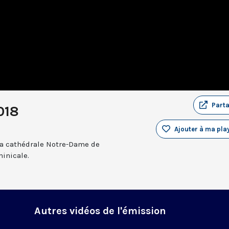
Part
018
Ajouter à ma play
a cathédrale Notre-Dame de
inicale.
Autres vidéos de l'émission