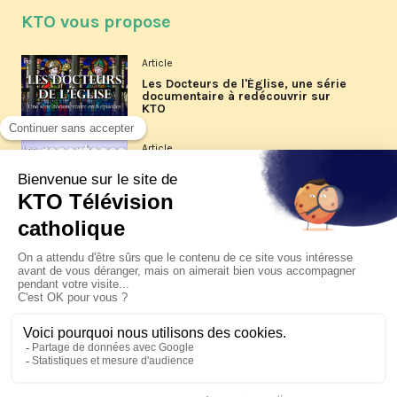
KTO vous propose
Article
Les Docteurs de l'Église, une série
documentaire à redécouvrir sur
KTO
Article
Les reportages d'été 2026 de KTO
Article
La visite pastorale du pape Léon
XIV à Assise à suivre sur KTO le
jeudi 6 août
Article
Le pape en Uruguay, Argentine et
Pérou du 6 au 17 novembre 2026