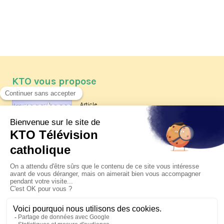
KTO vous propose
Article
Les reportages d'été 2026 de KTO
Article
La visite pastorale du pape Léon
XIV à Assise à suivre sur KTO le
jeudi 6 août
Article
Le pape en Uruguay, Argentine et
Pérou du 6 au 17 novembre 2026