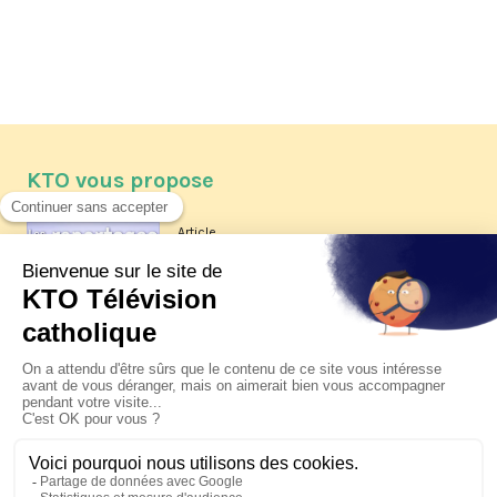
KTO vous propose
Article
Les reportages d'été 2026 de KTO
Article
La visite pastorale du pape Léon
XIV à Assise à suivre sur KTO le
jeudi 6 août
Article
Le pape en Uruguay, Argentine et
Pérou du 6 au 17 novembre 2026