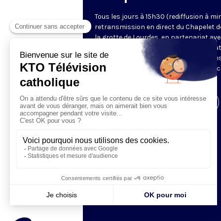
Tous les jours à 15h30 (rediffusion à min
retransmission en direct du Chapelet d
la grotte de Lourdes, en partenariat ave
Sanctuaires. Chaque jour, l'une des qua
méditations des mystères du Rosaire e
proposée en communion de prière avec
pèlerins à Lourdes.
Visiter la page de l'émission