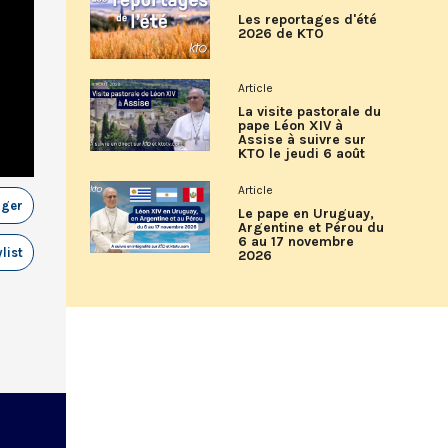
Les reportages d'été
2026 de KTO
Article
La visite pastorale du
pape Léon XIV à
Assise à suivre sur
KTO le jeudi 6 août
Article
ager
Le pape en Uruguay,
Argentine et Pérou du
6 au 17 novembre
list
2026