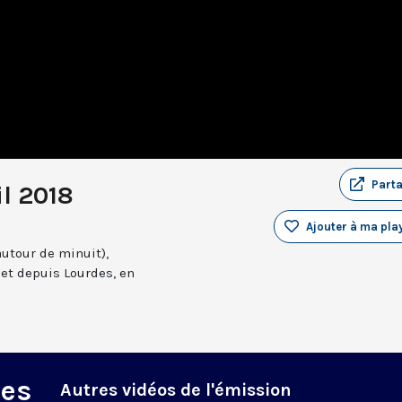
Part
il 2018
Ajouter à ma play
autour de minuit),
et depuis Lourdes, en
des
Autres vidéos de l'émission