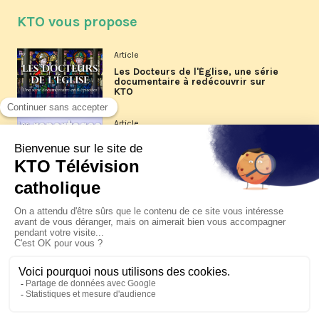
KTO vous propose
Article
Les Docteurs de l'Église, une série
documentaire à redécouvrir sur
KTO
Article
Les reportages d'été 2026 de KTO
Article
La visite pastorale du pape Léon
XIV à Assise à suivre sur KTO le
jeudi 6 août
Article
Le pape en Uruguay, Argentine et
Pérou du 6 au 17 novembre 2026