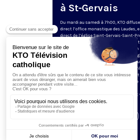
à St-Gervais
Du mardi au samedi à 7h00, KTO diffuse
direct l’office monastique des Laudes, 
direct de l’église Saint-Gervais-Saint-Pr
(Paris IVe), avec les Fraternités Monas
de Jérusalem. Les Laudes – dont le nom
dérivé du terme latin qui signifie "louang
sont d’abord la prière de louange qui ou
journée pour remercier Dieu du don qu’i
fait de ce jour nouveau, et le placer tout
entier sous son regard. Mais son heure
matinale éveille aussi le souvenir de la
Résurrection du Seigneur, "soleil levant
nous visiter" (Lc 1,28).
Visiter la page de l'émission