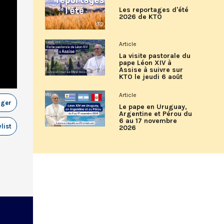
Les reportages d'été
2026 de KTO
Article
La visite pastorale du
pape Léon XIV à
Assise à suivre sur
KTO le jeudi 6 août
Article
ager
Le pape en Uruguay,
Argentine et Pérou du
6 au 17 novembre
list
2026