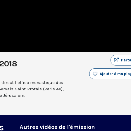
Part
 2018
Ajouter à ma play
 direct l’office monastique des
Gervais-Saint-Protais (Paris 4e),
e Jérusalem.
s
Autres vidéos de l'émission