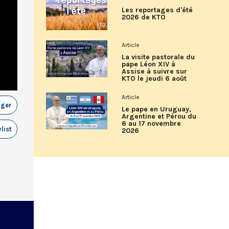
Les reportages d'été
2026 de KTO
Article
La visite pastorale du
pape Léon XIV à
Assise à suivre sur
KTO le jeudi 6 août
Article
ager
Le pape en Uruguay,
Argentine et Pérou du
6 au 17 novembre
list
2026