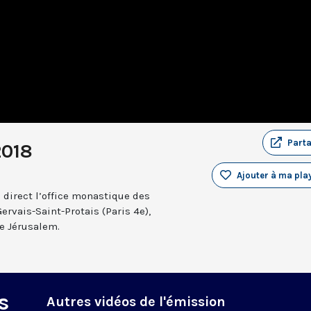
Part
2018
Ajouter à ma play
 direct l’office monastique des
Gervais-Saint-Protais (Paris 4e),
e Jérusalem.
s
Autres vidéos de l'émission