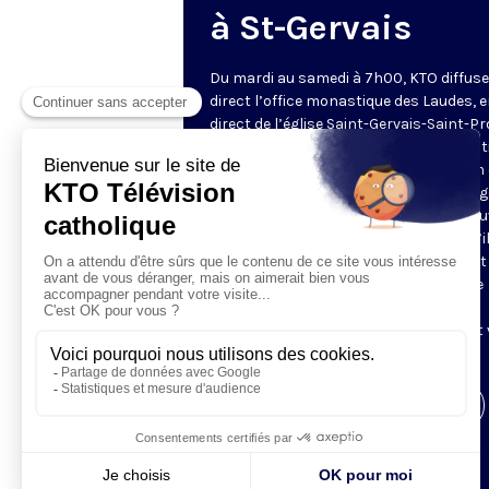
à St-Gervais
Du mardi au samedi à 7h00, KTO diffuse
direct l’office monastique des Laudes, 
direct de l’église Saint-Gervais-Saint-Pr
(Paris IVe), avec les Fraternités Monas
de Jérusalem. Les Laudes – dont le nom
dérivé du terme latin qui signifie "louang
sont d’abord la prière de louange qui ou
journée pour remercier Dieu du don qu’i
fait de ce jour nouveau, et le placer tout
entier sous son regard. Mais son heure
matinale éveille aussi le souvenir de la
Résurrection du Seigneur, "soleil levant
nous visiter" (Lc 1,28).
Visiter la page de l'émission