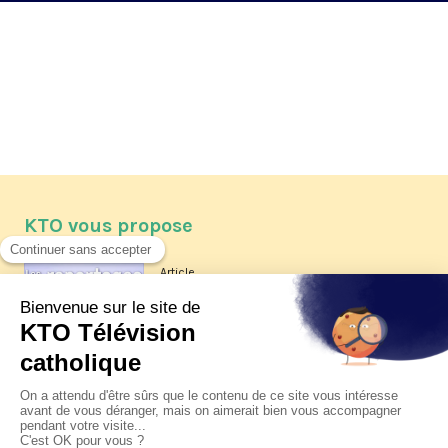
KTO vous propose
Article
Les reportages d'été 2026 de KTO
Article
La visite pastorale du pape Léon
XIV à Assise à suivre sur KTO le
jeudi 6 août