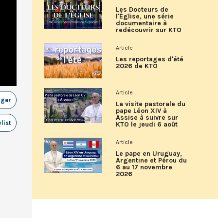
Les Docteurs de
l'Église, une série
documentaire à
redécouvrir sur KTO
Article
Les reportages d'été
2026 de KTO
Article
ager
La visite pastorale du
pape Léon XIV à
Assise à suivre sur
list
KTO le jeudi 6 août
Article
Le pape en Uruguay,
Argentine et Pérou du
6 au 17 novembre
2026