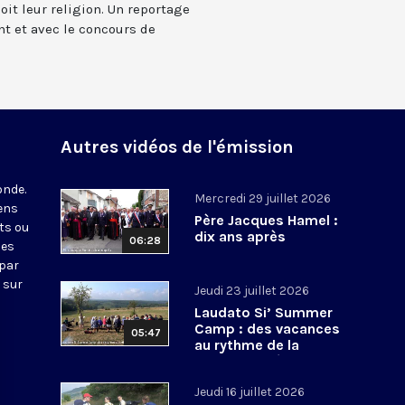
oit leur religion. Un reportage
nt et avec le concours de
Autres vidéos de l'émission
onde.
Mercredi 29 juillet 2026
iens
Père Jacques Hamel :
ts ou
dix ans après
06:28
nes
 par
 sur
Jeudi 23 juillet 2026
Laudato Si’ Summer
Camp : des vacances
05:47
au rythme de la
conversion écologique
Jeudi 16 juillet 2026