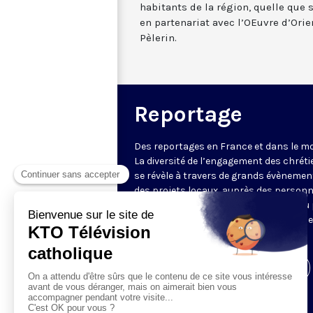
habitants de la région, quelle que s
en partenariat avec l’OEuvre d’Orie
Pèlerin.
Reportage
Des reportages en France et dans le m
La diversité de l’engagement des chrét
se révèle à travers de grands évènemen
des projets locaux, auprès des person
fragiles, au service du Bien commun ou
l’évangélisation. Un regard d’espérance
le monde.
Visiter la page de l'émission