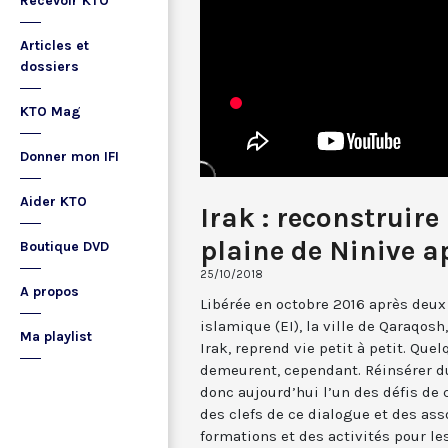
Recevoir KTO
Articles et
dossiers
KTO Mag
Donner mon IFI
Aider KTO
Irak : reconstruire
plaine de Ninive a
Boutique DVD
25/10/2018
A propos
Libérée en octobre 2016 après deux 
islamique (EI), la ville de Qaraqosh
Ma playlist
Irak, reprend vie petit à petit. Qu
demeurent, cependant. Réinsérer du
donc aujourd’hui l’un des défis de c
des clefs de ce dialogue et des ass
formations et des activités pour le